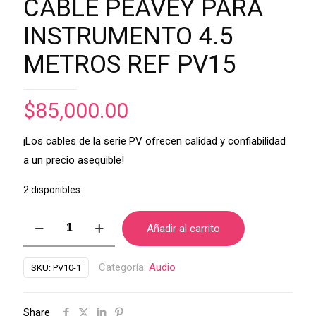
CABLE PEAVEY PARA
INSTRUMENTO 4.5
METROS REF PV15
$
85,000.00
¡Los cables de la serie PV ofrecen calidad y confiabilidad
a un precio asequible!
2 disponibles
CABLE
Añadir al carrito
PEAVEY
PARA
Categoría:
Audio
SKU:
PV10-1
INSTRUMENTO
4.5
Share
METROS