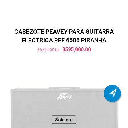
CABEZOTE PEAVEY PARA GUITARRA
ELECTRICA REF 6505 PIRANHA
El
El
$
595,000.00
$
670,000.00
precio
precio
original
actual
era:
es:
$670,000.00.
$595,000.00.
Sold out