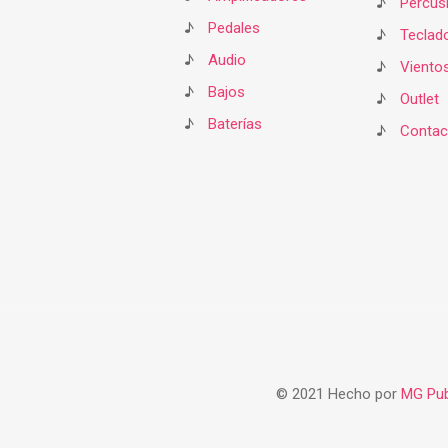
♪
Percus
♪
Pedales
♪
Teclad
♪
Audio
♪
Viento
♪
Bajos
♪
Outlet
♪
Baterías
♪
Contac
© 2021 Hecho por
MG Pub