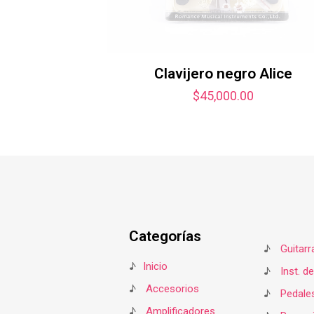
Clavijero negro Alice
$
45,000.00
Categorías
♪
Guitarr
♪
Inicio
♪
Inst. d
♪
Accesorios
♪
Pedale
♪
Amplificadores