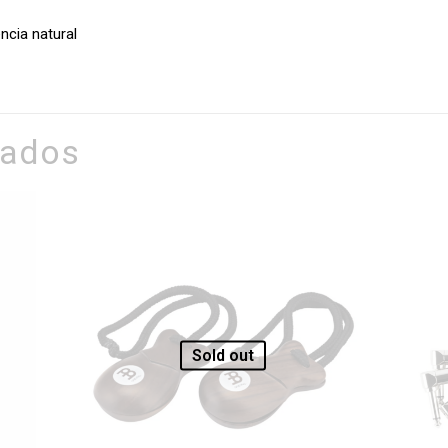
ncia natural
nados
Sold out