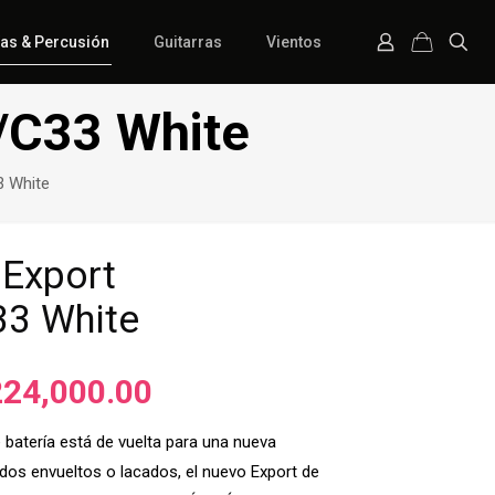
ías & Percusión
Guitarras
Vientos
/C33 White
3 White
 Export
3 White
El
224,000.00
io
precio
e batería está de vuelta para una nueva
inal
actual
dos envueltos o lacados, el nuevo Export de
es: