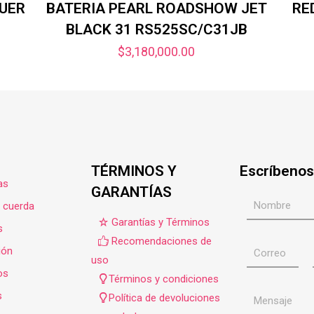
QUER
BATERIA PEARL ROADSHOW JET
RE
BLACK 31 RS525SC/C31JB
$
3,180,000.00
TÉRMINOS Y
Escríbenos
as
GARANTÍAS
e cuerda
Garantías y Términos
s
Recomendaciones de
ión
uso
os
Términos y condiciones
s
Política de devoluciones