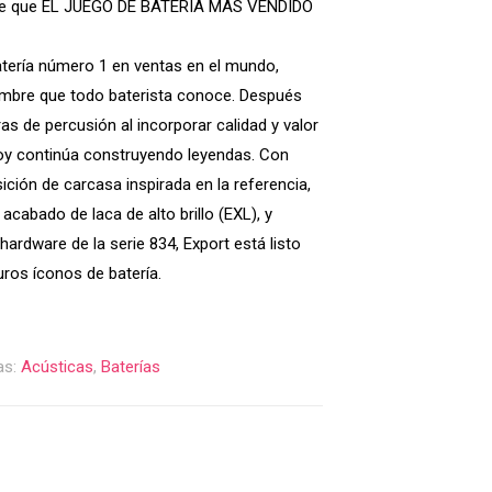
rte que EL JUEGO DE BATERÍA MÁS VENDIDO
30,000.00.
$5,224,000.00.
atería número 1 en ventas en el mundo,
nombre que todo baterista conoce. Después
ras de percusión al incorporar calidad y valor
hoy continúa construyendo leyendas. Con
ción de carcasa inspirada en la referencia,
acabado de laca de alto brillo (EXL), y
ardware de la serie 834, Export está listo
uros íconos de batería.
as:
Acústicas
,
Baterías