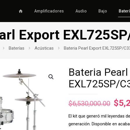
Amplificadores
Audio
Bajo
Bater
earl Export EXL725SP
Baterías
Acústicas
Bateria Pearl Export EXL725SP/C3
Bateria Pearl
EXL725SP/C3
El
$
5,
$
6,530,000.00
prec
El kit que generó mil leyendas d
orig
generación. Disponible en acaba
era: