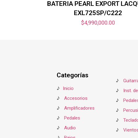
BATERIA PEARL EXPORT LAC
EXL725SP/C222
$
4,990,000.00
Categorías
♪
Guitarr
♪
Inicio
♪
Inst. d
♪
Accesorios
♪
Pedale
♪
Amplificadores
♪
Percus
♪
Pedales
♪
Teclad
♪
Audio
♪
Viento
♪
Bajos