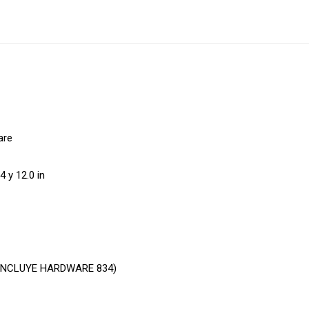
are
4 y 12.0 in
INCLUYE HARDWARE 834)