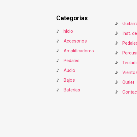
Categorías
♪
Guitarr
♪
Inicio
♪
Inst. d
♪
Accesorios
♪
Pedale
♪
Amplificadores
♪
Percus
♪
Pedales
♪
Teclad
♪
Audio
♪
Viento
♪
Bajos
♪
Outlet
♪
Baterías
♪
Contac