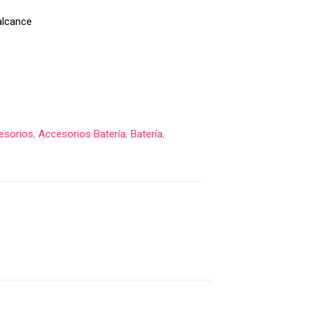
alcance
esorios
,
Accesorios Batería
,
Batería
,