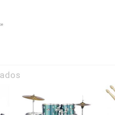
ce
nados