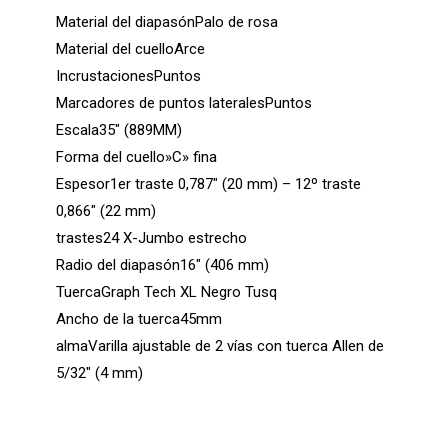
Material del diapasónPalo de rosa
Material del cuelloArce
IncrustacionesPuntos
Marcadores de puntos lateralesPuntos
Escala35″ (889MM)
Forma del cuello»C» fina
Espesor1er traste 0,787″ (20 mm) – 12º traste
0,866″ (22 mm)
trastes24 X-Jumbo estrecho
Radio del diapasón16″ (406 mm)
TuercaGraph Tech XL Negro Tusq
Ancho de la tuerca45mm
almaVarilla ajustable de 2 vías con tuerca Allen de
5/32″ (4 mm)