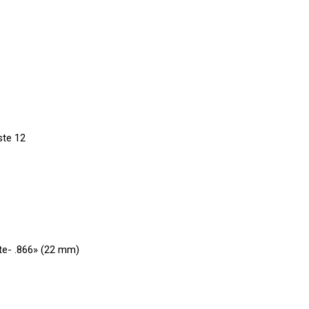
ste 12
ste- .866» (22 mm)