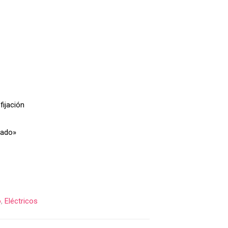
fijación
rado»
o
,
Eléctricos