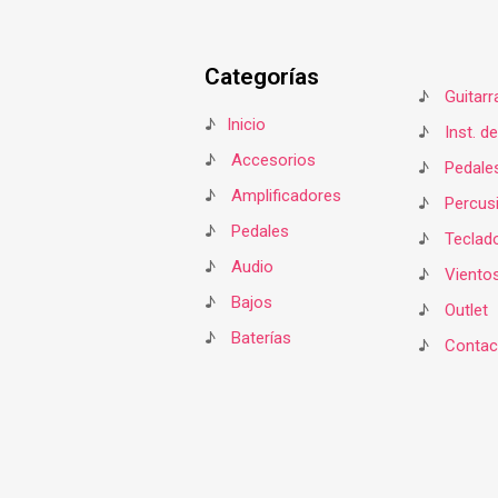
Categorías
♪
Guitarr
♪
Inicio
♪
Inst. d
♪
Accesorios
♪
Pedale
♪
Amplificadores
♪
Percus
♪
Pedales
♪
Teclad
♪
Audio
♪
Viento
♪
Bajos
♪
Outlet
♪
Baterías
♪
Contac