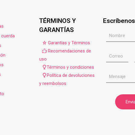
TÉRMINOS Y
Escríbenos
as
GARANTÍAS
e cuerda
Garantías y Términos
s
Recomendaciones de
ión
uso
os
Términos y condiciones
s
Política de devoluciones
y reembolsos
to