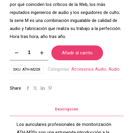
por qué coinciden los críticos de la Web, los más
reputados ingenieros de audio y los seguidores de culto;
la serie M es una combinación inigualable de calidad de
audio y fabricación que realiza su trabajo a la perfección.
Hora tras hora, año tras año.
Auriculares
Añadir al carrito
profesionales
de
Categorías:
Accesorios Audio
,
Audio
SKU:
ATH-M20X
monitorización
ATH-
Share
M20x
cantidad
Descripción
Los auriculares profesionales de monitorización
ATH-M20x son una estupenda introducción a la