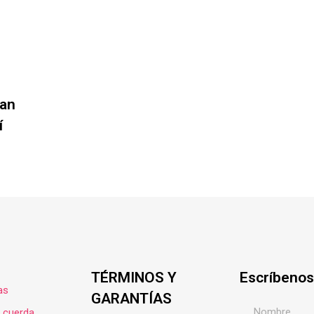
ian
í
TÉRMINOS Y
Escríbenos
as
GARANTÍAS
e cuerda