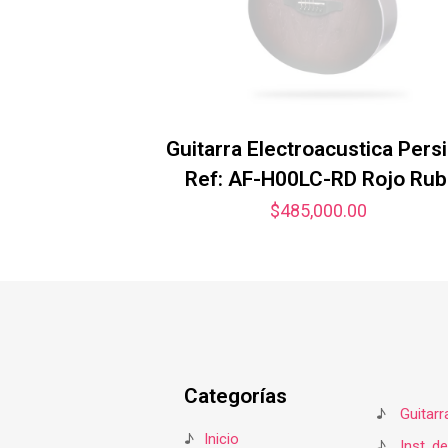
Guitarra Electroacustica Pers
Ref: AF-H00LC-RD Rojo Rub
$
485,000.00
Categorías
♪
Guitarr
♪
Inicio
♪
Inst. d