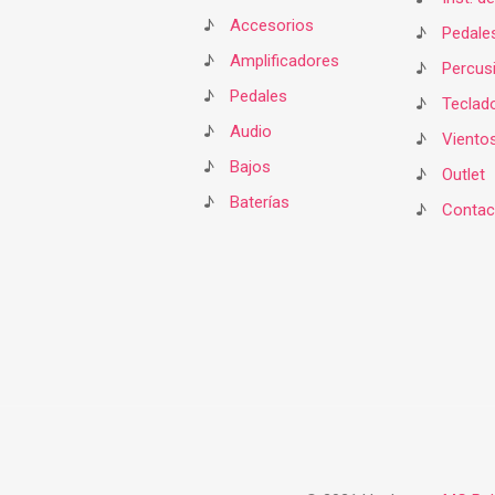
♪
Accesorios
♪
Pedale
♪
Amplificadores
♪
Percus
♪
Pedales
♪
Teclad
♪
Audio
♪
Viento
♪
Bajos
♪
Outlet
♪
Baterías
♪
Contac