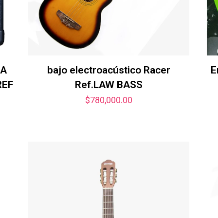
RA
bajo electroacústico Racer
E
REF
Ref.LAW BASS
$
780,000.00