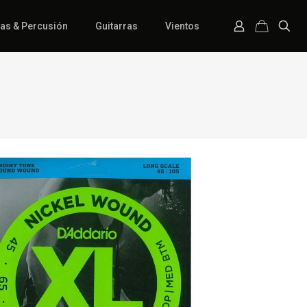
ías & Percusión
Guitarras
Vientos